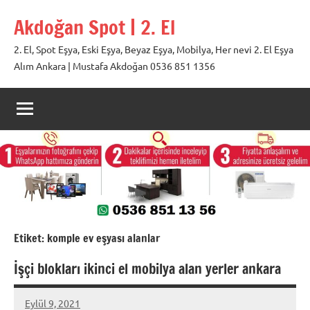
İçeriğe
Akdoğan Spot | 2. El
geç
2. El, Spot Eşya, Eski Eşya, Beyaz Eşya, Mobilya, Her nevi 2. El Eşya
Alım Ankara | Mustafa Akdoğan 0536 851 1356
Etiket:
komple ev eşyası alanlar
İşçi blokları ikinci el mobilya alan yerler ankara
Eylül 9, 2021