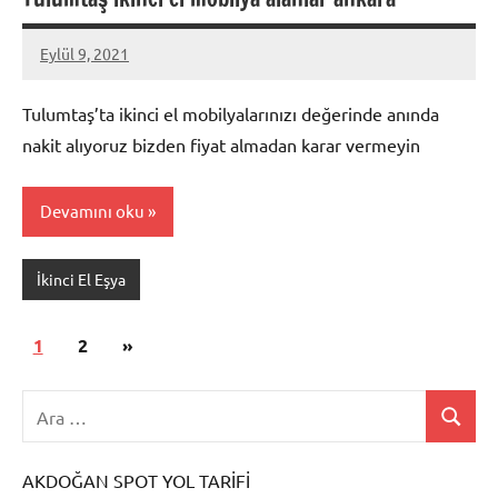
Eylül 9, 2021
Mustafa
Akdoğan
Tulumtaş’ta ikinci el mobilyalarınızı değerinde anında
nakit alıyoruz bizden fiyat almadan karar vermeyin
Devamını oku
İkinci El Eşya
Yazı
Sonraki
1
2
»
sayfalaması
yazılar
AKDOĞAN SPOT YOL TARİFİ