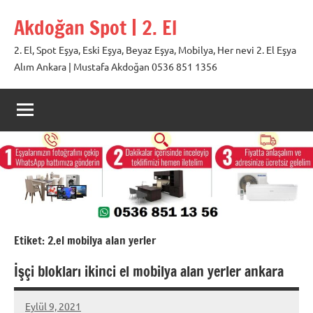
İçeriğe
Akdoğan Spot | 2. El
geç
2. El, Spot Eşya, Eski Eşya, Beyaz Eşya, Mobilya, Her nevi 2. El Eşya
Alım Ankara | Mustafa Akdoğan 0536 851 1356
Etiket:
2.el mobilya alan yerler
İşçi blokları ikinci el mobilya alan yerler ankara
Eylül 9, 2021