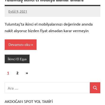
Eylül 9, 2021
Mustafa
Akdoğan
Tulumtaş’ta ikinci el mobilyalarınızı değerinde anında
nakit alıyoruz bizden fiyat almadan karar vermeyin
Devamını oku
İkinci El Eşya
Yazı
Sonraki
1
2
»
sayfalaması
yazılar
AKDOĞAN SPOT YOL TARİFİ