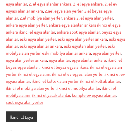
eşya alanlar
,
2. el eşya alanlar ankara
,
2. el eşya ankara
,
2. el ev
eşyası alanlar ankara
,
2.ael eşya alan yerler
,
2.el beyaz eşya
alanlar
,
2.el mobilya alan yerler
,
ankara 2. el eşya alan yerler
,
ankara eşya alan yerler
,
ankara eşya alanlar
,
ankara ikinci el eşya
,
ankara ikinci el eşya alanlar
,
ankara spot eşya alanlar
,
beyaz eşya
alanlar
,
eski eşya alan yerler
,
eski eşya alan yerler ankara
,
eski eşya
alanlar
,
eski eşya alanlar ankara
,
eski eşyaları alan yerler
,
eski
mobilya alan yerler
,
eski mobilya alanlar ankara
,
eşya alan yerler
,
eşya alan yerler ankara
,
eşya alanlar
,
eşya alanlar ankara
,
ikinci el
beyaz eşya alanlar
,
ikinci el beyaz eşya ankara
,
ikinci el eşya alan
yerler
,
ikinci el eşya alım
,
ikinci el ev eşyası alan yerler
,
ikinci el ev
eşyası alanlar
,
ikinci el koltuk alan yerler
,
ikinci el koltuk alanlar
,
ikinci el mobilya alan yerler
,
ikinci el mobilya alanlar
,
ikinci el
mobilya alımı
,
ikinci el yatak alanlar
,
komple ev eşyası alanlar
,
spot eşya alan yerler
İkinci El Eşya