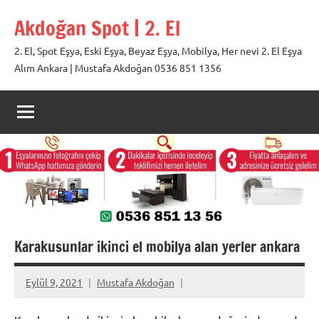
İçeriğe
Akdoğan Spot | 2. El
geç
2. El, Spot Eşya, Eski Eşya, Beyaz Eşya, Mobilya, Her nevi 2. El Eşya
Alım Ankara | Mustafa Akdoğan 0536 851 1356
Karakusunlar ikinci el mobilya alan yerler ankara
Eylül 9, 2021
Mustafa Akdoğan