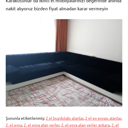
Karakusunlar da ikinci el mobilyalarınızı değerinde anında
nakit alıyoruz bizden fiyat almadan karar vermeyin
Şununla etiketlenmiş:
2 el buzdolabı alanlar
,
2 el ev eşyası alanlar
,
2. el eşya
,
2. el eşya alan yerler
,
2. el eşya alan yerler ankara
,
2. el