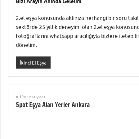
Bizi Arayın Anında Gelelim
2.el eşya konusunda aklınıza herhangi bir soru ta
sektörde 25 yıllık deneyimi olan 2.el eşya konusun
fotoğraflarını whatsapp aracılığıyla bizlere iletebil
dönelim.
İkinci El Eşya
Yazı
Önceki yazı
Spot Eşya Alan Yerler Ankara
gezinmesi