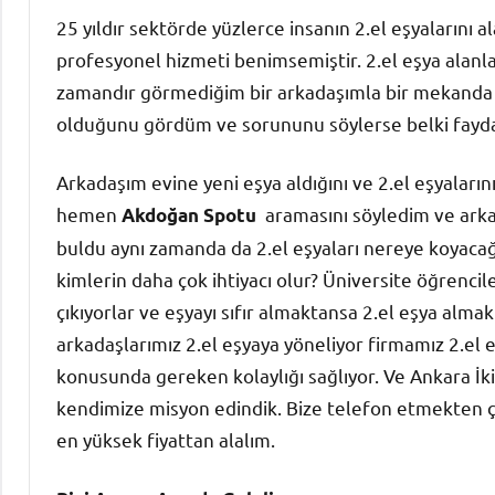
25 yıldır sektörde yüzlerce insanın 2.el eşyalarını a
profesyonel hizmeti benimsemiştir. 2.el eşya alanl
zamandır görmediğim bir arkadaşımla bir mekanda kar
olduğunu gördüm ve sorununu söylerse belki faydal
Arkadaşım evine yeni eşya aldığını ve 2.el eşyaları
hemen
aramasını söyledim ve arka
Akdoğan Spotu
buldu aynı zamanda da 2.el eşyaları nereye koyacağ
kimlerin daha çok ihtiyacı olur? Üniversite öğrenci
çıkıyorlar ve eşyayı sıfır almaktansa 2.el eşya alm
arkadaşlarımız 2.el eşyaya yöneliyor firmamız 2.el eş
konusunda gereken kolaylığı sağlıyor. Ve Ankara İki
kendimize misyon edindik. Bize telefon etmekten çe
en yüksek fiyattan alalım.