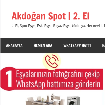
İçeriğe
geç
Akdoğan Spot | 2. El
2. El, Spot Eşya, Eski Eşya, Beyaz Eşya, Mobilya, Her nevi 
ANASAYFA
HEMEN ARA
WHATSAPP HATTI
H