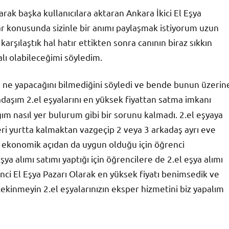
larak başka kullanıcılara aktaran Ankara İkici El Eşya
ar konusunda sizinle bir anımı paylaşmak istiyorum uzun
şılaştık hal hatır ettikten sonra canının biraz sıkkın
ı olabileceğimi söyledim.
nı ne yapacağını bilmediğini söyledi ve bende bunun üzerin
daşım 2.el eşyalarını en yüksek fiyattan satma imkanı
ım nasıl yer bulurum gibi bir sorunu kalmadı. 2.el eşyaya
leri yurtta kalmaktan vazgeçip 2 veya 3 arkadaş ayrı eve
ak ekonomik açıdan da uygun olduğu için öğrenci
ya alımı satımı yaptığı için öğrencilere de 2.el eşya alımı
nci El Eşya Pazarı Olarak en yüksek fiyatı benimsedik ve
kinmeyin 2.el eşyalarınızın eksper hizmetini biz yapalım