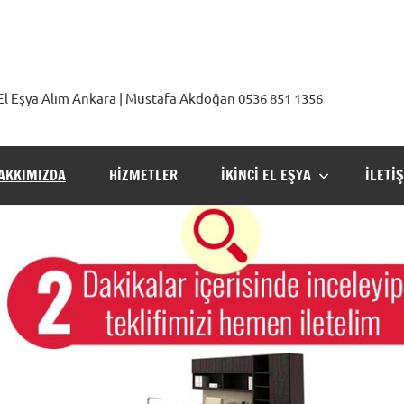
2. El Eşya Alım Ankara | Mustafa Akdoğan 0536 851 1356
AKKIMIZDA
HIZMETLER
İKINCI EL EŞYA
İLETI