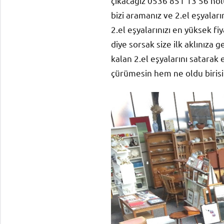
çıkacağız 0536 851 13 56 no
bizi aramanız ve 2.el eşyalar
2.el eşyalarınızı en yüksek fi
diye sorsak size ilk aklınıza g
kalan 2.el eşyalarını satarak
çürümesin hem ne oldu birisim