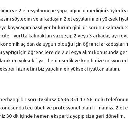
ığını ve 2.el eşyalarını ne yapacağını bilmediğini söyledi
sını söyledim ve arkadaşım 2.el eşyalarını en yüksek fiya
eye koyacağım nasıl yer bulurum gibi bir sorunu kalmadı. 2
ncileri yurtta kalmaktan vazgeçip 2 veya 3 arkadaş ayrı eve 
konomik açıdan da uygun olduğu için öğrenci arkadaşlarım
ı yaptığı için öğrencilere de 2.el eşya alımı konusunda ger
 Olarak en yüksek fiyatı benimsedik ve kendimize misyon e
 eksper hizmetini biz yapalım en yüksek fiyattan alalım.
 herhangi bir soru takılırsa 0536 851 13 56 nolu telefon
a konusunda tecrübeli ve profesyonel olan firmamıza 2.el 
rsiniz 30 dk içinde hemen ekspertiz yapıp size geri dönelim.