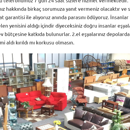
lu telefonumuz 7 gün 24 saat sizlere hizmet vermektedir.
ınız hakkında birkaç sorumuza yanıt vermeniz olacaktır ve 
yat garantisi ile alıyoruz anında parasını ödüyoruz. İnsanlar
elen yenisini aldığı içindir diyeceksiniz doğru insanlar eşya
 ev bütçesine katkıda bulunurlar. 2.el eşyalarınız depolard
i aldı kırıldı mı korkusu olmasın.