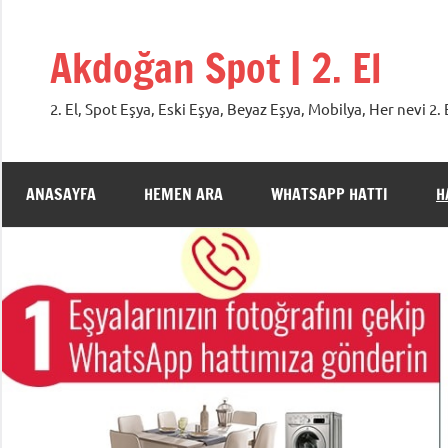
İçeriğe
geç
Akdoğan Spot | 2. El
2. El, Spot Eşya, Eski Eşya, Beyaz Eşya, Mobilya, Her nevi 
ANASAYFA
HEMEN ARA
WHATSAPP HATTI
H