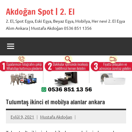
İçeriğe
Akdoğan Spot | 2. El
geç
2. El, Spot Eşya, Eski Eşya, Beyaz Eşya, Mobilya, Her nevi 2. El Eşya
Alım Ankara | Mustafa Akdoğan 0536 851 1356
Tulumtaş ikinci el mobilya alanlar ankara
Eylül 9, 2021
Mustafa Akdoğan