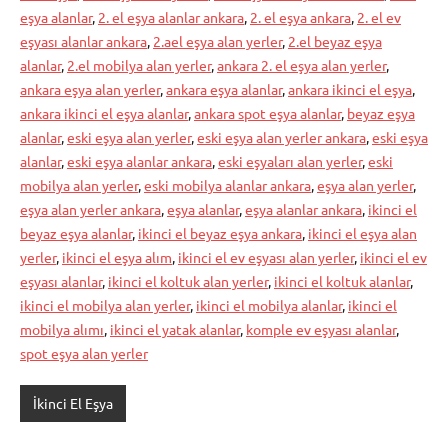
eşya alanlar
,
2. el eşya alanlar ankara
,
2. el eşya ankara
,
2. el ev
eşyası alanlar ankara
,
2.ael eşya alan yerler
,
2.el beyaz eşya
alanlar
,
2.el mobilya alan yerler
,
ankara 2. el eşya alan yerler
,
ankara eşya alan yerler
,
ankara eşya alanlar
,
ankara ikinci el eşya
,
ankara ikinci el eşya alanlar
,
ankara spot eşya alanlar
,
beyaz eşya
alanlar
,
eski eşya alan yerler
,
eski eşya alan yerler ankara
,
eski eşya
alanlar
,
eski eşya alanlar ankara
,
eski eşyaları alan yerler
,
eski
mobilya alan yerler
,
eski mobilya alanlar ankara
,
eşya alan yerler
,
eşya alan yerler ankara
,
eşya alanlar
,
eşya alanlar ankara
,
ikinci el
beyaz eşya alanlar
,
ikinci el beyaz eşya ankara
,
ikinci el eşya alan
yerler
,
ikinci el eşya alım
,
ikinci el ev eşyası alan yerler
,
ikinci el ev
eşyası alanlar
,
ikinci el koltuk alan yerler
,
ikinci el koltuk alanlar
,
ikinci el mobilya alan yerler
,
ikinci el mobilya alanlar
,
ikinci el
mobilya alımı
,
ikinci el yatak alanlar
,
komple ev eşyası alanlar
,
spot eşya alan yerler
İkinci El Eşya