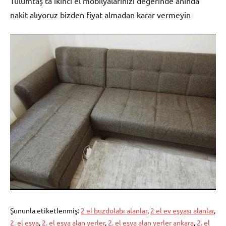
Tulumtaş’ta ikinci el mobilyalarınızı değerinde anında
nakit alıyoruz bizden fiyat almadan karar vermeyin
Şununla etiketlenmiş:
2 el buzdolabı alanlar
,
2 el ev eşyası alanlar
,
2. el eşya
,
2. el eşya alan yerler
,
2. el eşya alan yerler ankara
,
2. el