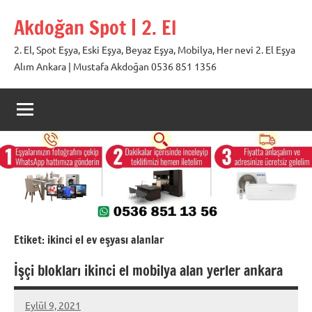
İçeriğe
Akdoğan Spot | 2. El
geç
2. El, Spot Eşya, Eski Eşya, Beyaz Eşya, Mobilya, Her nevi 2. El Eşya
Alım Ankara | Mustafa Akdoğan 0536 851 1356
Etiket:
ikinci el ev eşyası alanlar
İşçi blokları ikinci el mobilya alan yerler ankara
Eylül 9, 2021