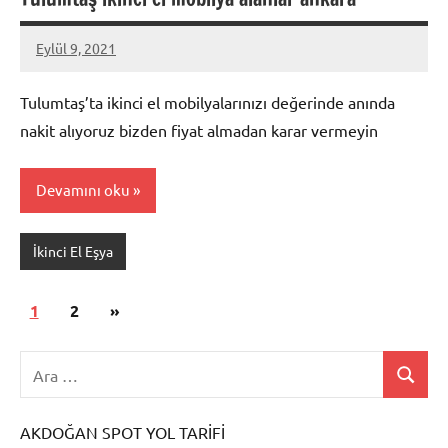
Eylül 9, 2021
Mustafa
Akdoğan
Tulumtaş’ta ikinci el mobilyalarınızı değerinde anında
nakit alıyoruz bizden fiyat almadan karar vermeyin
Devamını oku
İkinci El Eşya
Yazı
Sonraki
1
2
»
sayfalaması
yazılar
AKDOĞAN SPOT YOL TARİFİ