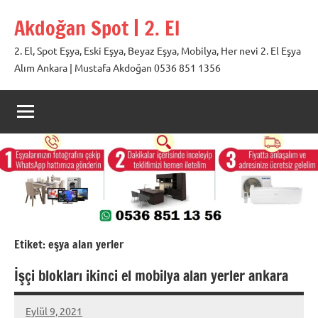
İçeriğe
Akdoğan Spot | 2. El
geç
2. El, Spot Eşya, Eski Eşya, Beyaz Eşya, Mobilya, Her nevi 2. El Eşya
Alım Ankara | Mustafa Akdoğan 0536 851 1356
Etiket:
eşya alan yerler
İşçi blokları ikinci el mobilya alan yerler ankara
Eylül 9, 2021