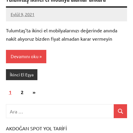
Eylül 9, 2021
Mustafa
Akdoğan
Tulumtaş’ta ikinci el mobilyalarınızı değerinde anında
nakit alıyoruz bizden fiyat almadan karar vermeyin
Devamını oku
İkinci El Eşya
Yazı
Sonraki
1
2
»
sayfalaması
yazılar
AKDOĞAN SPOT YOL TARİFİ