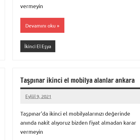
vermeyin
Devamını oku
İkinci El Eşya
Taşpınar ikinci el mobilya alanlar ankara
Eylül 9, 2021
Mustafa
Akdoğan
Taşpınar’da ikinci el mobilyalarınızı değerinde
anında nakit alıyoruz bizden fiyat almadan karar
vermeyin