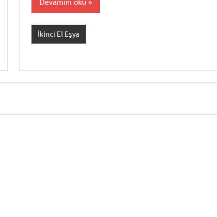
Devamını oku
İkinci El Eşya