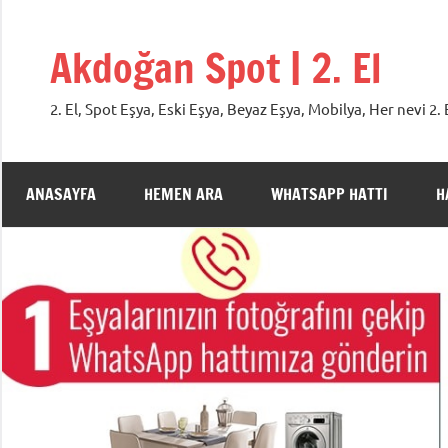
İçeriğe
geç
Akdoğan Spot | 2. El
2. El, Spot Eşya, Eski Eşya, Beyaz Eşya, Mobilya, Her nevi 
ANASAYFA
HEMEN ARA
WHATSAPP HATTI
H