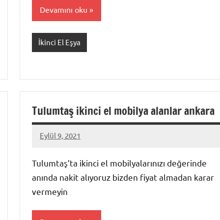
Devamını oku
İkinci El Eşya
Tulumtaş ikinci el mobilya alanlar ankara
Eylül 9, 2021
Mustafa
Akdoğan
Tulumtaş’ta ikinci el mobilyalarınızı değerinde
anında nakit alıyoruz bizden fiyat almadan karar
vermeyin