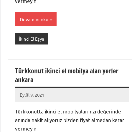
vermeyin
Devamını oku
İkinci El Eşya
Türkkonut ikinci el mobilya alan yerler
ankara
Eylül 9, 2021
Mustafa
Akdoğan
Türkkonutta ikinci el mobilyalarınızı değerinde
anında nakit alıyoruz bizden fiyat almadan karar
vermeyin