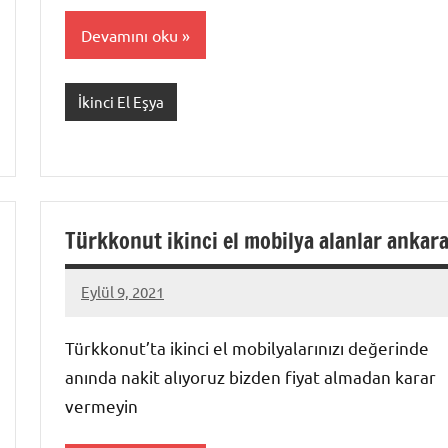
Devamını oku
İkinci El Eşya
Türkkonut ikinci el mobilya alanlar ankar
Eylül 9, 2021
Mustafa
Akdoğan
Türkkonut’ta ikinci el mobilyalarınızı değerinde
anında nakit alıyoruz bizden fiyat almadan karar
vermeyin