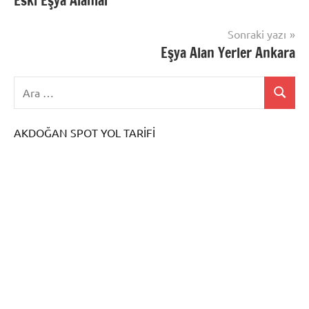
Eski Eşya Alanlar
gezinmesi
Sonraki yazı
Eşya Alan Yerler Ankara
AKDOĞAN SPOT YOL TARİFİ