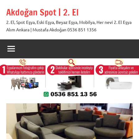
İçeriğe
Akdoğan Spot | 2. El
geç
2. El, Spot Eşya, Eski Eşya, Beyaz Eşya, Mobilya, Her nevi 2. El Eşya
Alım Ankara | Mustafa Akdoğan 0536 851 1356