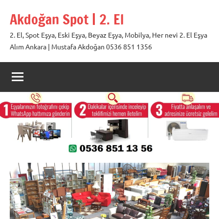
İçeriğe
Akdoğan Spot | 2. El
geç
2. El, Spot Eşya, Eski Eşya, Beyaz Eşya, Mobilya, Her nevi 2. El Eşya
Alım Ankara | Mustafa Akdoğan 0536 851 1356