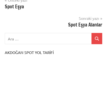
Yazı
Önceki yazı
Spot Eşya
gezinmesi
Sonraki yazı
Spot Eşya Alanlar
AKDOĞAN SPOT YOL TARİFİ