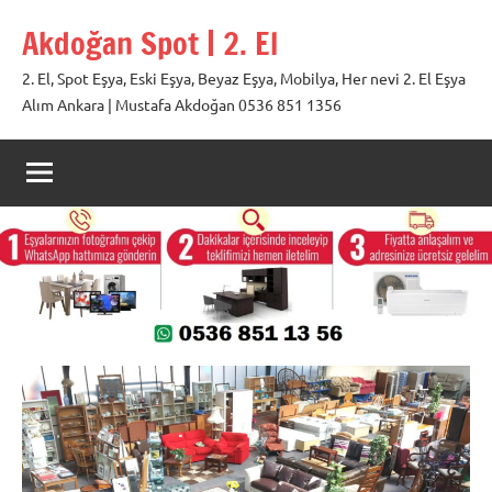
İçeriğe
Akdoğan Spot | 2. El
geç
2. El, Spot Eşya, Eski Eşya, Beyaz Eşya, Mobilya, Her nevi 2. El Eşya
Alım Ankara | Mustafa Akdoğan 0536 851 1356