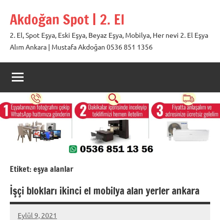
İçeriğe
Akdoğan Spot | 2. El
geç
2. El, Spot Eşya, Eski Eşya, Beyaz Eşya, Mobilya, Her nevi 2. El Eşya
Alım Ankara | Mustafa Akdoğan 0536 851 1356
Etiket:
eşya alanlar
İşçi blokları ikinci el mobilya alan yerler ankara
Eylül 9, 2021