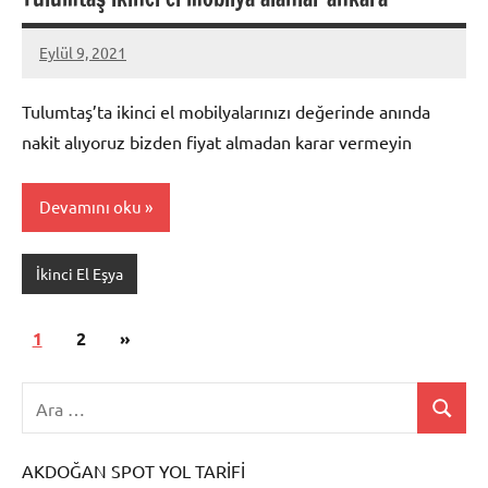
Eylül 9, 2021
Mustafa
Akdoğan
Tulumtaş’ta ikinci el mobilyalarınızı değerinde anında
nakit alıyoruz bizden fiyat almadan karar vermeyin
Devamını oku
İkinci El Eşya
Yazı
Sonraki
1
2
»
sayfalaması
yazılar
AKDOĞAN SPOT YOL TARİFİ