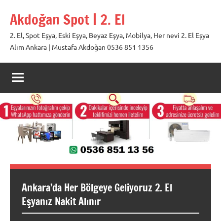
İçeriğe
Akdoğan Spot | 2. El
geç
2. El, Spot Eşya, Eski Eşya, Beyaz Eşya, Mobilya, Her nevi 2. El Eşya
Alım Ankara | Mustafa Akdoğan 0536 851 1356
Ankara’da Her Bölgeye Geliyoruz 2. El
Eşyanız Nakit Alınır