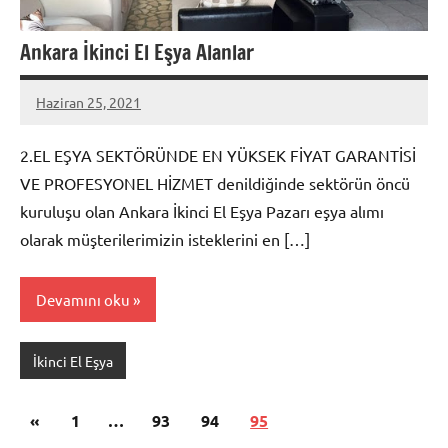
Ankara İkinci El Eşya Alanlar
Haziran 25, 2021
admin
2.EL EŞYA SEKTÖRÜNDE EN YÜKSEK FİYAT GARANTİSİ
VE PROFESYONEL HİZMET denildiğinde sektörün öncü
kuruluşu olan Ankara İkinci El Eşya Pazarı eşya alımı
olarak müşterilerimizin isteklerini en […]
Devamını oku
İkinci El Eşya
Yazı
Önceki
«
1
…
93
94
95
yazılar