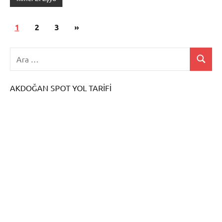
Yazı
Sonraki
1
2
3
»
sayfalaması
yazılar
AKDOĞAN SPOT YOL TARİFİ