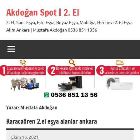
İçeriğe
Akdoğan Spot | 2. El
geç
2. El, Spot Eşya, Eski Eşya, Beyaz Eşya, Mobilya, Her nevi 2. El Eşya
Alım Ankara | Mustafa Akdoğan 0536 851 1356
Yazar:
Mustafa Akdoğan
Karacaören 2.el eşya alanlar ankara
Ekim 16, 2021